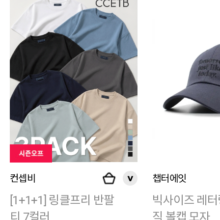
컨셉비
챕터에잇
[1+1+1] 링클프리 반팔
빅사이즈 레터
티 7컬러
직 볼캡 모자