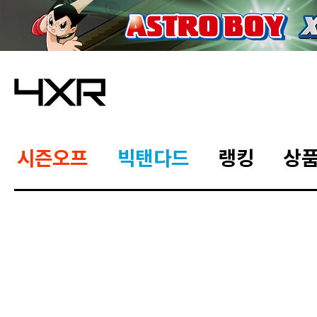
시즌오프
빅탠다드
랭킹
상