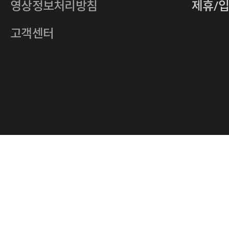
영상정보처리방침
제휴/
주소
서울특별시 중구 다산로14길 12 (신당
호스팅사업자
(주)이퀴닉스
고객센터