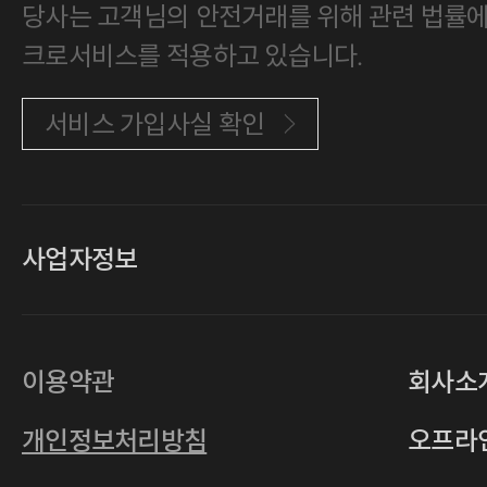
당사는 고객님의 안전거래를 위해 관련 법률에 
크로서비스를 적용하고 있습니다.
서비스 가입사실 확인
사업자정보
대표
손일락,고윤수
상호
(주)티그린
사업자등록번호
201-86-19106
이용약관
회사소
통신판매업
2011-서울중구-0149
개인정보처리방침
오프라
전자우편
4xrcompany@naver.com