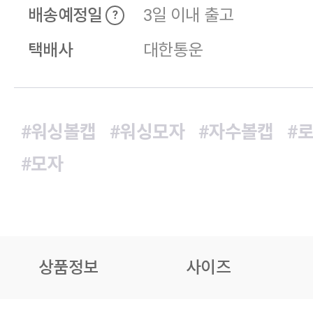
배송예정일
3일 이내 출고
?
택배사
대한통운
#워싱볼캡
#워싱모자
#자수볼캡
#
#모자
상품정보
사이즈