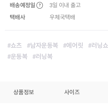
배송예정일
3일 이내 출고
?
택배사
우체국택배
#쇼츠
#남자운동복
#에어릿
#러닝
#운동복
#러닝복
상품정보
사이즈