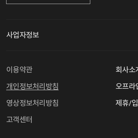
사업자정보
대표
손일락,고윤수
상호
(주)티그린
사업자등록번호
201-86-19106
이용약관
회사소
통신판매업
2011-서울중구-0149
개인정보처리방침
오프라
전자우편
4xrcompany@naver.com
영상정보처리방침
제휴/
주소
서울특별시 중구 다산로14길 12 (신당
호스팅사업자
(주)이퀴닉스
고객센터