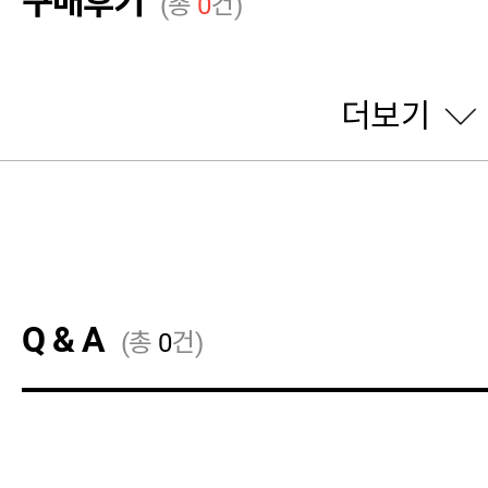
구매후기
(총
0
건)
더보기
Q & A
(총
0
건)