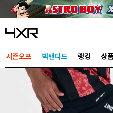
시즌오프
빅탠다드
랭킹
상