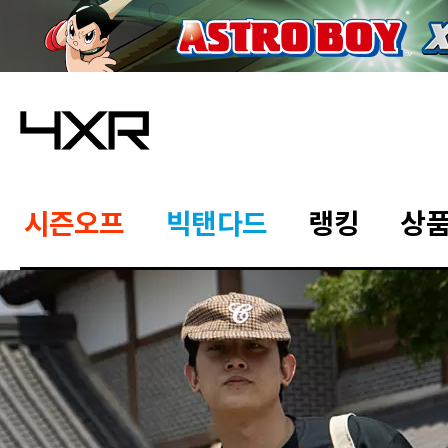
시즌오프
빅탠다드
랭킹
상