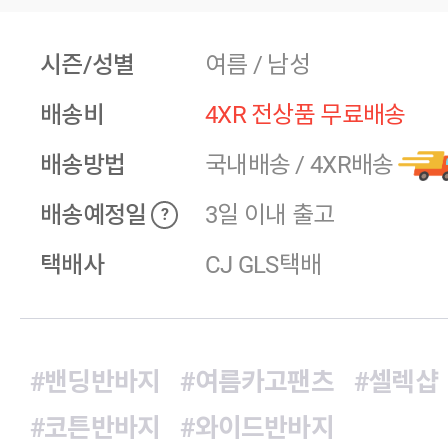
시즌/성별
여름 / 남성
배송비
4XR 전상품 무료배송
배송방법
국내배송
/
4XR배송
배송예정일
3일 이내 출고
?
택배사
CJ GLS택배
#밴딩반바지
#여름카고팬츠
#셀렉샵
#코튼반바지
#와이드반바지