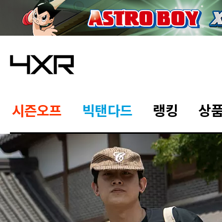
시즌오프
빅탠다드
랭킹
상