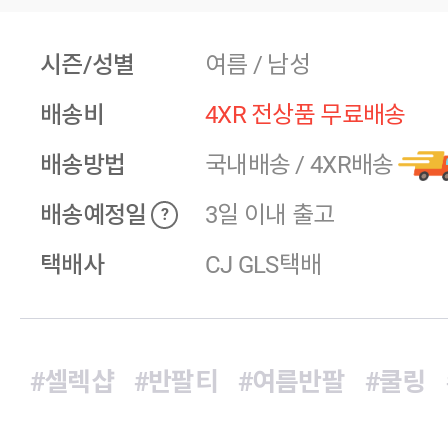
시즌/성별
여름 / 남성
배송비
4XR 전상품 무료배송
배송방법
국내배송
/
4XR배송
배송예정일
3일 이내 출고
?
택배사
CJ GLS택배
#셀렉샵
#반팔티
#여름반팔
#쿨링