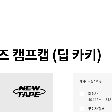
샵
매거진
스타일 룸
이벤트/세일
매장안
 캠프캡 (딥 카키)
최저가 시뮬레이션
회원가
40,665원 ~ 34,
무이자 할부
무