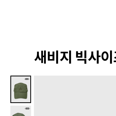
랭킹
상품
셀렉
4XR
새비지 빅사이즈