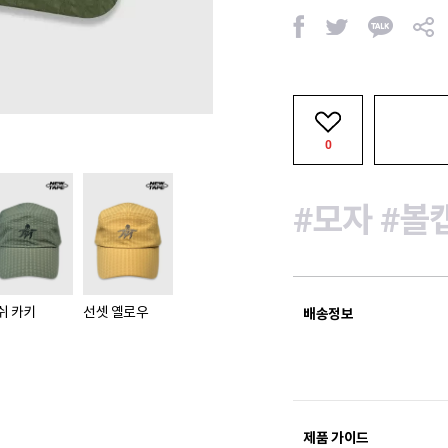
페
트
카
공
이
위
카
유
스
터
오
북
톡
0
#모자
#볼
쉬 카키
선셋 옐로우
배송정보
제품 가이드