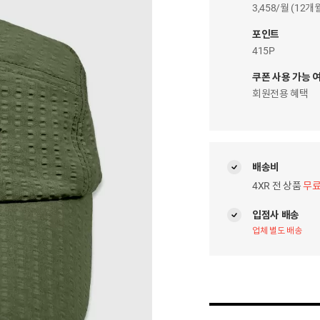
이
3,458/월 (12
자
팝
포인트
업
415P
쿠폰 사용 가능 
회원전용 혜택
배송비
4XR 전 상품
무
입점사 배송
업체 별도 배송