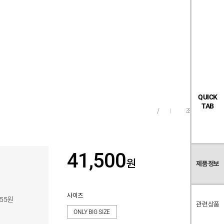
검
좋
장
멤
내
빅탠다드
시즌오프
색
아
바
버
요
구
페
목
니
이
록
지
QUICK
TAB
조회수
92
/
41,500
원
제품정보
사이즈
855원
관련상품
ONLY BIG SIZE