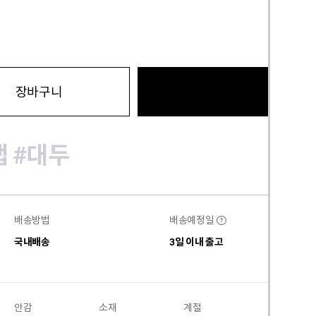
바로구
장바구니
캡
#대두
배송방법
배송예정일
?
국내배송
3일 이내 출고
안감
소재
계절